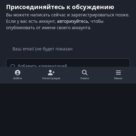
Присоединяйтесь к обсуждению
Вы можете написать сейчас и зарегистрироваться позже.
Если у вас есть аккаунт,
авторизуйтесь
, чтобы
опубликовать от имени своего аккаунта.
Добавить комментарий...
Войти
Регистрация
Поиск
Меню
Светлый режим
Темный режим
Системные предпочтения
d
i
Язык
Политика конфиденциальности
Обратная связь
s
Cookie-файлы
c