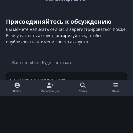
Присоединяйтесь к обсуждению
Вы можете написать сейчас и зарегистрироваться позже.
Если у вас есть аккаунт,
авторизуйтесь
, чтобы
опубликовать от имени своего аккаунта.
Добавить комментарий...
Войти
Регистрация
Поиск
Меню
Светлый режим
Темный режим
Системные предпочтения
d
i
Язык
Политика конфиденциальности
Обратная связь