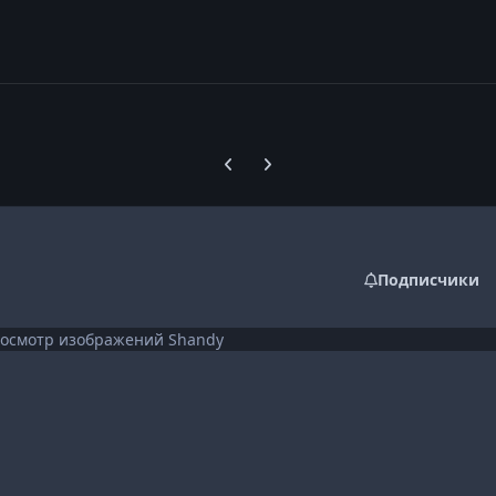
Предыдущий слайд карусели
Следующий слайд карусели
Подписчики
осмотр изображений Shandy