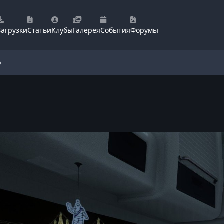
Загрузки
Статьи
Клубы
Галерея
События
Форумы
о