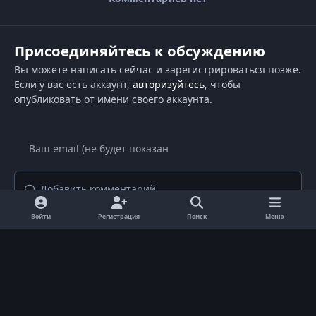
Присоединяйтесь к обсуждению
Вы можете написать сейчас и зарегистрироваться позже.
Если у вас есть аккаунт,
авторизуйтесь
, чтобы
опубликовать от имени своего аккаунта.
Добавить комментарий...
Войти
Регистрация
Поиск
Меню
Светлый режим
Темный режим
Системные предпочтения
d
i
Язык
Политика конфиденциальности
Обратная связь